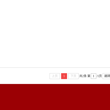
上页
1
下页
共2条
第
/1页
跳