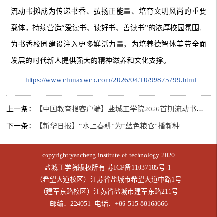
流动书摊成为传递书香、弘扬正能量、培育文明风尚的重要
载体，持续营造“爱读书、读好书、善读书”的浓厚校园氛围，
为书香校园建设注入更多鲜活力量，为培养德智体美劳全面
发展的时代新人提供强大的精神滋养和文化支撑。
https://www.chinaxwcb.com/2026/04/10/99875799.html
上一条：
【中国教育报客户端】盐城工学院2026首期流动书摊暖心“营业”
下一条：
【新华日报】“水上春耕”为“蓝色粮仓”播新种
copyright:yancheng institute of technology 2020
盐城工学院版权所有
苏ICP备11037185号-1
（希望大道校区）江苏省盐城市希望大道中路1号
（建军东路校区）江苏省盐城市建军东路211号
邮编：224051 电话：+86-515-88168666