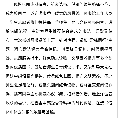
现场氛围热烈有序，前来选书、借阅的师生络绎不绝，
成为校园里一道充满书香与暖意的风景线。图书馆工作人员
与学生志愿者热情接待每一位师生，耐心介绍图书内容、讲
解借阅流程，主动为师生推荐贴合需求的书籍，细致又贴
心。本次书摊图书品类丰富、针对性强，紧扣“雷锋同行”主
题，精心遴选涵盖雷锋传记、《雷锋日记》、时代楷模事
迹、志愿服务指南、红色励志读物、文明素养提升等多个类
别的优质图书，既贴合师生日常阅读需求，又能引导大家在
阅读中感悟雷锋精神、传承红色基因、提升文明素养。不少
师生驻足摊位前，或低头翻阅红色读物，或相互交流阅读心
得，还有同学主动挑选心仪书籍，扫码借阅后，脸上洋溢着
收获的喜悦，在墨香中感受雷锋精神的时代内涵，在选书借
阅中体会阅读的乐趣与温暖。