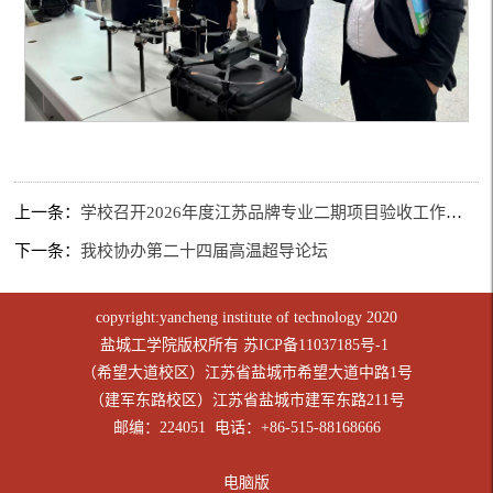
上一条：
学校召开2026年度江苏品牌专业二期项目验收工作布置会
下一条：
我校协办第二十四届高温超导论坛
copyright:yancheng institute of technology 2020
盐城工学院版权所有
苏ICP备11037185号-1
（希望大道校区）江苏省盐城市希望大道中路1号
（建军东路校区）江苏省盐城市建军东路211号
邮编：224051 电话：+86-515-88168666
电脑版