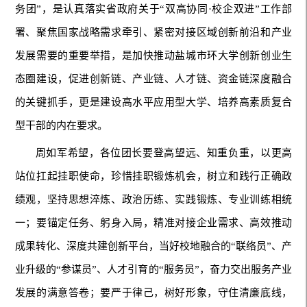
务团”，是认真落实省政府关于“双高协同·校企双进”工作部
署、聚焦国家战略需求牵引、紧密对接区域创新前沿和产业
发展需要的重要举措，是加快推动盐城市环大学创新创业生
态圈建设，促进创新链、产业链、人才链、资金链深度融合
的关键抓手，更是建设高水平应用型大学、培养高素质复合
型干部的内在要求。
周如军希望，各位团长要登高望远、知重负重，以更高
站位扛起挂职使命，珍惜挂职锻炼机会，树立和践行正确政
绩观，坚持思想淬炼、政治历练、实践锻炼、专业训练相统
一；要锚定任务、躬身入局，精准对接企业需求、高效推动
成果转化、深度共建创新平台，当好校地融合的“联络员”、产
业升级的“参谋员”、人才引育的“服务员”，奋力交出服务产业
发展的满意答卷；要严于律己，树好形象，守住清廉底线，