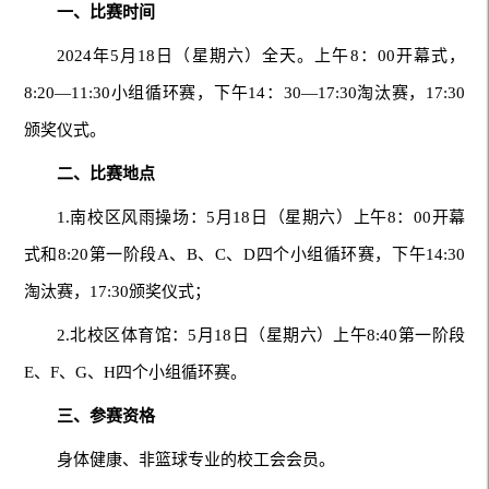
一、比赛时间
2024年5月18日（星期六）全天。上午8：00开幕式，
8:20—11:30小组循环赛，下午14：30—17:30淘汰赛，17:30
颁奖仪式。
二、比赛地点
1.南校区风雨操场：5月18日（星期六）上午8：00开幕
式和8:20第一阶段A、B、C、D四个小组循环赛，下午14:30
淘汰赛，17:30颁奖仪式；
2.北校区体育馆：5月18日（星期六）上午8:40第一阶段
E、F、G、H四个小组循环赛。
三、参赛资格
身体健康、非篮球专业的校工会会员。