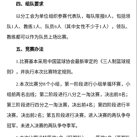
四、组队要求
以分工会为单位组织参赛代表队，每队限报8人，包括领
队1人、教练1人、队员6人（其中女性不少于1人），领队、
教练都可以作为队员上场比赛。
五、竞赛办法
1.比赛基本采用中国篮球协会最新审定的《三人制篮球规
则》，并执行本次比赛特定规则。
2.本次比赛分8个小组，第一阶段进行小组单循环赛，小
组前两名出线；第二阶段进行八分之一淘汰赛，决出前8名；
第三阶段进行四分之一淘汰赛，决出前4名；第四阶段进行半
决赛，决出前2名；第五阶段进行决赛，进入决赛的两队争夺
冠军，未进入决赛的两队争夺季军。