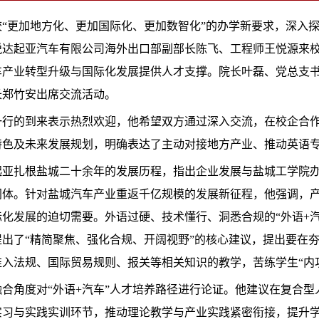
“更加地方化、更加国际化、更加数智化”的办学新要求，深入探索
悦达起亚汽车有限公司海外出口部
副部长
陈飞、
工程师
王悦源来校
车产业转型升级与国际化发展提供人才支撑。院长叶磊、党总支
长郑竹安出席交流活动。
一行的到来表示热烈欢迎，他希望双方通过深入交流，在校企合
特色及未来发展规划，明确表达了主动对接地方产业、推动英语
起亚扎根盐城二十余年的发展历程，指出企业发展与盐城工学院
同体。针对盐城汽车产业重返千亿规模的发展新征程，他强调，
化发展的迫切需要。外语过硬、技术懂行、洞悉合规的“外语+
提出了“精简聚焦、强化合规、开阔视野”的核心建议，提出要在
准入法规、国际贸易规则、报关等相关知识的教学，苦练学生“内
合角度对“外语+汽车”人才培养路径进行论证。他建议在复合
实习与实践实训环节，推动理论教学与产业实践紧密衔接，提升